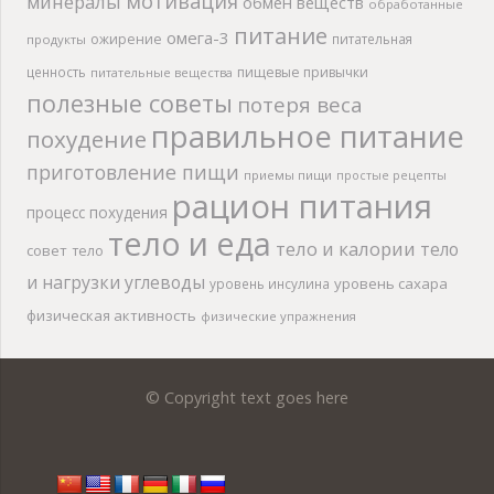
мотивация
минералы
обмен веществ
обработанные
питание
омега-3
ожирение
питательная
продукты
ценность
пищевые привычки
питательные вещества
полезные советы
потеря веса
правильное питание
похудение
приготовление пищи
приемы пищи
простые рецепты
рацион питания
процесс похудения
тело и еда
тело и калории
тело
совет
тело
и нагрузки
углеводы
уровень сахара
уровень инсулина
физическая активность
физические упражнения
© Copyright text goes here