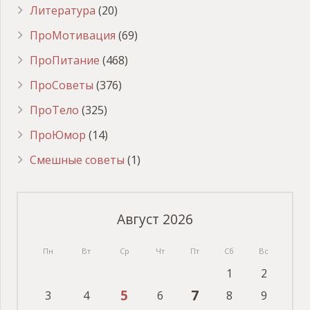
Литература
(20)
ПроМотивация
(69)
ПроПитание
(468)
ПроСоветы
(376)
ПроТело
(325)
ПроЮмор
(14)
Смешные советы
(1)
Август 2026
Пн
Вт
Ср
Чт
Пт
Сб
Вс
1
2
5
7
3
4
6
8
9