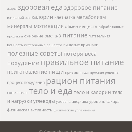
здоровая еда
здоровое питание
жиры
калории
метаболизм
клетчатка
излишний вес
мотивация
минералы
обмен веществ
обработанные
питание
омега-3
ожирение
питательная
продукты
ценность
пищевые привычки
питательные вещества
полезные советы
потеря веса
правильное питание
похудение
приготовление пищи
приемы пищи
простые рецепты
рацион питания
процесс похудения
тело и еда
тело и калории
тело
совет
тело
и нагрузки
углеводы
уровень сахара
уровень инсулина
физическая активность
физические упражнения
© Copyright text goes here