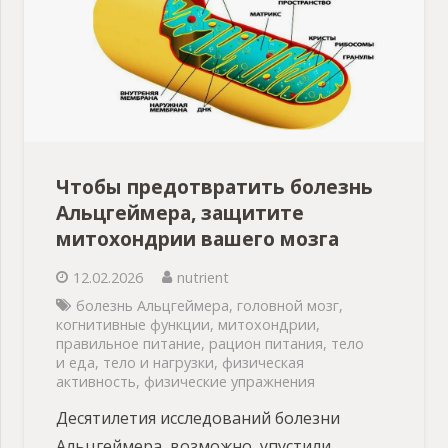
Чтобы предотвратить болезнь
Альцгеймера, защитите
митохондрии вашего мозга
12.02.2026
nutrient
болезнь Альцгеймера
,
головной мозг
,
когнитивные функции
,
митохондрии
,
правильное питание
,
рацион питания
,
тело
и еда
,
тело и нагрузки
,
физическая
активность
,
физические упражнения
Десятилетия исследований болезни
Альцгеймера, возможно, упустили