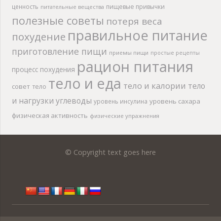
ценность
пищевые привычки
питательные вещества
полезные советы
потеря веса
правильное питание
похудение
приготовление пищи
приемы пищи
простые рецепты
рацион питания
процесс похудения
тело и еда
тело и калории
тело
совет
тело
и нагрузки
углеводы
уровень сахара
уровень инсулина
физическая активность
физические упражнения
© Copyright text goes here