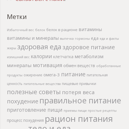
Метки
витамины
белок в рационе
Избыточный вес
белок
витамины и минералы
еда
выпечка
гормоны
еда и факты
здоровая еда
здоровое питание
жиры
калории
метаболизм
клетчатка
излишний вес
мотивация
минералы
обмен веществ
обработанные
питание
омега-3
ожирение
питательная
продукты
ценность
пищевые привычки
питательные вещества
полезные советы
потеря веса
правильное питание
похудение
приготовление пищи
приемы пищи
простые рецепты
рацион питания
процесс похудения
тело и еда