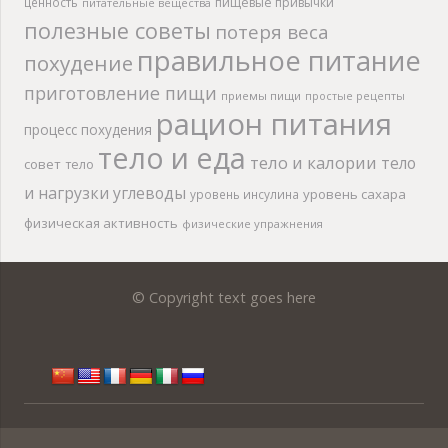
ценность
пищевые привычки
питательные вещества
полезные советы
потеря веса
правильное питание
похудение
приготовление пищи
приемы пищи
простые рецепты
рацион питания
процесс похудения
тело и еда
тело и калории
тело
совет
тело
и нагрузки
углеводы
уровень сахара
уровень инсулина
физическая активность
физические упражнения
© Copyright text goes here