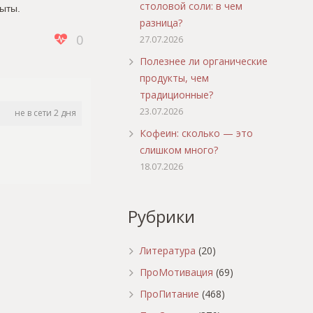
столовой соли: в чем
сыты.
разница?
0
27.07.2026
Полезнее ли органические
продукты, чем
традиционные?
23.07.2026
не в сети 2 дня
Кофеин: сколько — это
слишком много?
18.07.2026
Рубрики
Литература
(20)
ПроМотивация
(69)
ПроПитание
(468)