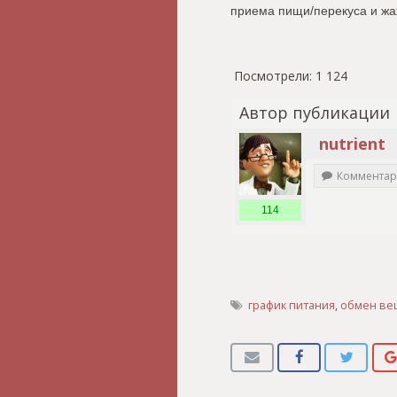
приема пищи/перекуса и жаж
Посмотрели:
1 124
Автор публикации
nutrient
Комментар
114
график питания
,
обмен ве