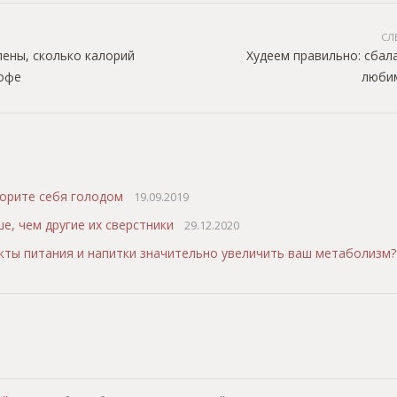
СЛ
ены, сколько калорий
Худеем правильно: сбал
кофе
люби
морите себя голодом
19.09.2019
е, чем другие их сверстники
29.12.2020
кты питания и напитки значительно увеличить ваш метаболизм?
т