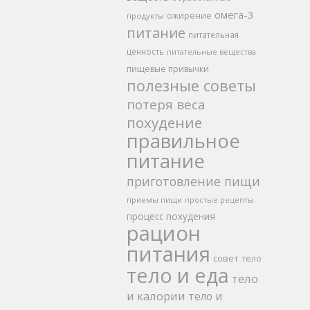
омега-3
ожирение
продукты
питание
питательная
ценность
питательные вещества
пищевые привычки
полезные советы
потеря веса
похудение
правильное
питание
приготовление пищи
приемы пищи
простые рецепты
процесс похудения
рацион
питания
совет
тело
тело и еда
тело
и калории
тело и