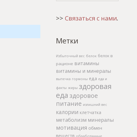
>>
Связаться с нами
.
Метки
белок в
Избыточный вес
белок
витамины
рационе
витамины и минералы
еда
выпечка
гормоны
еда и
здоровая
факты
жиры
еда
здоровое
питание
излишний вес
калории
клетчатка
метаболизм
минералы
мотивация
обмен
веществ
обработанные