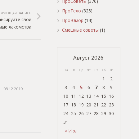
ПроСоветы
(376)
ПроТело
(325)
ЕДУЮЩАЯ ЗАПИСЬ
ансируйте свои
ПроЮмор
(14)
мые лакомства
Смешные советы
(1)
Август 2026
Пн
Вт
Ср
Чт
Пт
Сб
Вс
1
2
5
7
3
4
6
8
9
08.12.2019
10
11
12
13
14
15
16
17
18
19
20
21
22
23
24
25
26
27
28
29
30
31
« Июл