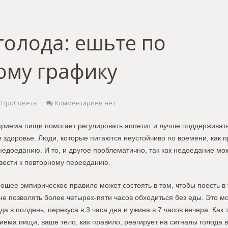
голода: ешьте по
ому графику
ПроСоветы
Комментариев нет
риема пищи помогает регулировать аппетит и лучше поддерживат
здоровье. Люди, которые питаются неустойчиво по времени, как п
едоеданию. И то, и другое проблематично, так как недоедание мо
ивести к повторному перееданию.
ошее эмпирическое правило может состоять в том, чтобы поесть в
не позволять более четырех-пяти часов обходиться без еды. Это мо
еда в полдень, перекуса в 3 часа дня и ужина в 7 часов вечера. Как 
иема пищи, ваше тело, как правило, реагирует на сигналы голода