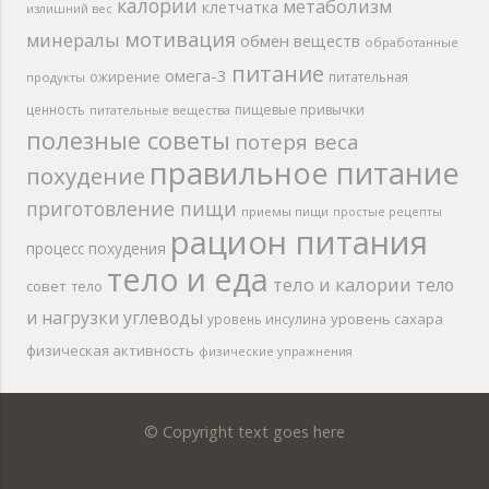
калории
метаболизм
клетчатка
излишний вес
мотивация
минералы
обмен веществ
обработанные
питание
омега-3
ожирение
питательная
продукты
ценность
пищевые привычки
питательные вещества
полезные советы
потеря веса
правильное питание
похудение
приготовление пищи
приемы пищи
простые рецепты
рацион питания
процесс похудения
тело и еда
тело и калории
тело
совет
тело
и нагрузки
углеводы
уровень сахара
уровень инсулина
физическая активность
физические упражнения
© Copyright text goes here