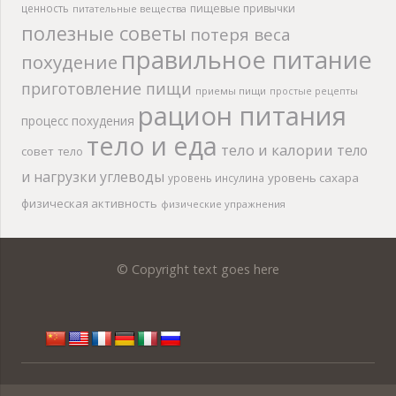
ценность
пищевые привычки
питательные вещества
полезные советы
потеря веса
правильное питание
похудение
приготовление пищи
приемы пищи
простые рецепты
рацион питания
процесс похудения
тело и еда
тело и калории
тело
совет
тело
и нагрузки
углеводы
уровень сахара
уровень инсулина
физическая активность
физические упражнения
© Copyright text goes here