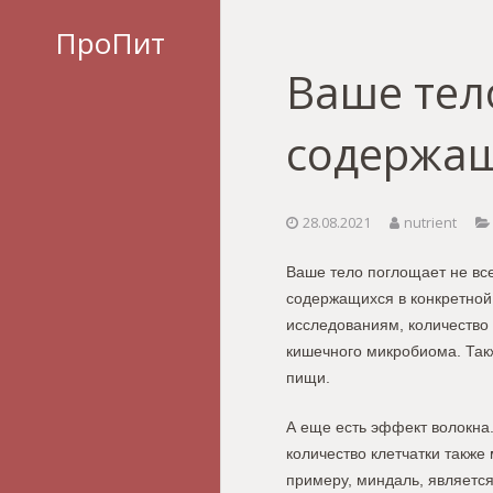
ПроПит
Ваше тел
содержащ
28.08.2021
nutrient
Ваше тело поглощает не вс
содержащихся в конкретной 
исследованиям, количество 
кишечного микробиома. Такж
пищи.
А еще есть эффект волокна.
количество клетчатки также
примеру, миндаль, является