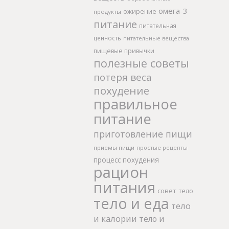
омега-3
ожирение
продукты
питание
питательная
ценность
питательные вещества
пищевые привычки
полезные советы
потеря веса
похудение
правильное
питание
приготовление пищи
приемы пищи
простые рецепты
процесс похудения
рацион
питания
совет
тело
тело и еда
тело
и калории
тело и