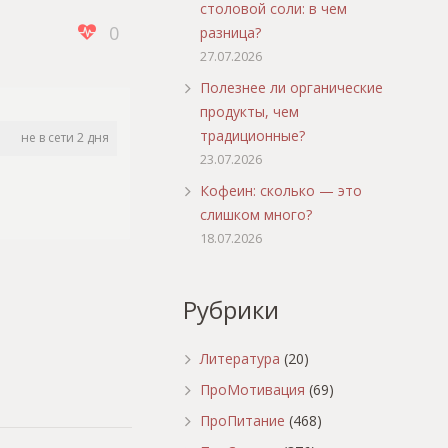
столовой соли: в чем
0
разница?
27.07.2026
Полезнее ли органические
продукты, чем
традиционные?
не в сети 2 дня
23.07.2026
Кофеин: сколько — это
слишком много?
18.07.2026
Рубрики
Литература
(20)
ПроМотивация
(69)
ПроПитание
(468)