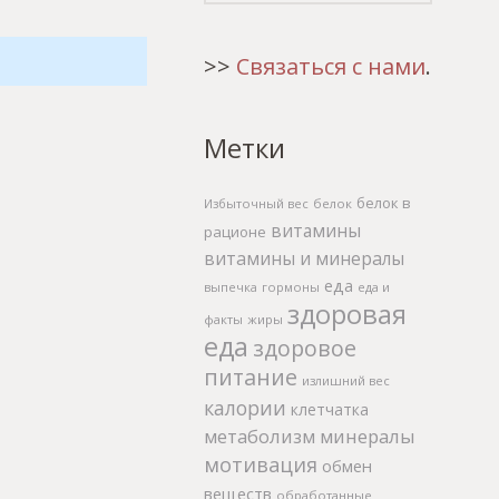
>>
Связаться с нами
.
Метки
белок в
Избыточный вес
белок
витамины
рационе
витамины и минералы
еда
выпечка
гормоны
еда и
здоровая
факты
жиры
еда
здоровое
питание
излишний вес
калории
клетчатка
метаболизм
минералы
мотивация
обмен
веществ
обработанные