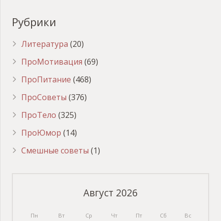
Рубрики
Литература
(20)
ПроМотивация
(69)
ПроПитание
(468)
ПроСоветы
(376)
ПроТело
(325)
ПроЮмор
(14)
Смешные советы
(1)
Август 2026
Пн
Вт
Ср
Чт
Пт
Сб
Вс