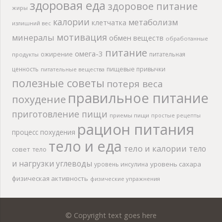
здоровая еда
здоровое питание
жиры
калории
метаболизм
клетчатка
излишний вес
мотивация
минералы
обмен веществ
обработанные
питание
омега-3
ожирение
питательная
продукты
ценность
пищевые привычки
питательные вещества
полезные советы
потеря веса
правильное питание
похудение
приготовление пищи
приемы пищи
простые рецепты
рацион питания
процесс похудения
тело и еда
тело и калории
тело
совет
тело
и нагрузки
углеводы
уровень сахара
уровень инсулина
физическая активность
физические упражнения
© Copyright text goes here