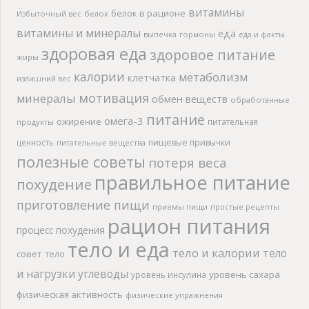
витамины
белок в рационе
Избыточный вес
белок
витамины и минералы
еда
выпечка
гормоны
еда и факты
здоровая еда
здоровое питание
жиры
калории
метаболизм
клетчатка
излишний вес
мотивация
минералы
обмен веществ
обработанные
питание
омега-3
ожирение
питательная
продукты
ценность
пищевые привычки
питательные вещества
полезные советы
потеря веса
правильное питание
похудение
приготовление пищи
приемы пищи
простые рецепты
рацион питания
процесс похудения
тело и еда
тело и калории
тело
совет
тело
и нагрузки
углеводы
уровень сахара
уровень инсулина
физическая активность
физические упражнения