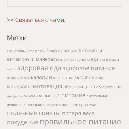
>>
Связаться с нами
.
Метки
витамины
белок в рационе
Избыточный вес
белок
витамины и минералы
еда
выпечка
гормоны
еда и факты
здоровая еда
здоровое питание
жиры
калории
метаболизм
клетчатка
излишний вес
мотивация
минералы
обмен веществ
обработанные
питание
омега-3
ожирение
питательная
продукты
ценность
пищевые привычки
питательные вещества
полезные советы
потеря веса
правильное питание
похудение