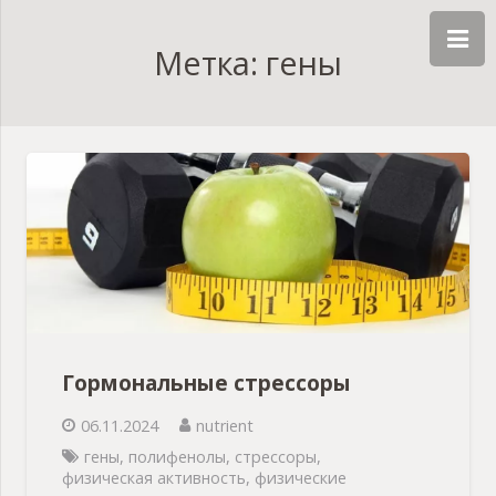
Метка: гены
Гормональные стрессоры
06.11.2024
nutrient
гены
,
полифенолы
,
стрессоры
,
физическая активность
,
физические