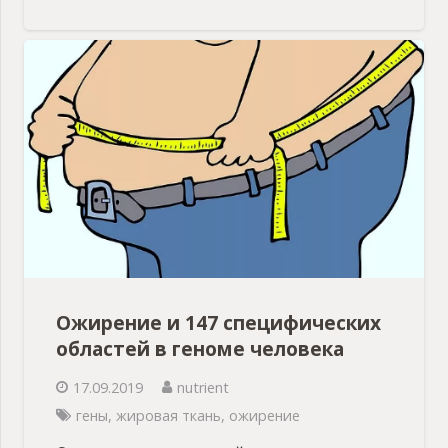
Ожирение и 147 специфических
областей в геноме человека
17.09.2019
nutrient
гены
,
жировая ткань
,
ожирение