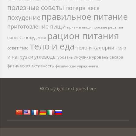
полезные советы
потеря веса
правильное питание
похудение
приготовление пищи
приемы пищи
простые рецепты
рацион питания
процесс похудения
тело и еда
тело и калории
тело
совет
тело
и нагрузки
углеводы
уровень сахара
уровень инсулина
физическая активность
физические упражнения
© Copyright text goes here