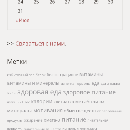
24
25
26
27
28
29
30
31
« Июл
>>
Связаться с нами
.
Метки
витамины
белок в рационе
Избыточный вес
белок
витамины и минералы
еда
выпечка
гормоны
еда и факты
здоровая еда
здоровое питание
жиры
калории
метаболизм
клетчатка
излишний вес
мотивация
минералы
обмен веществ
обработанные
питание
омега-3
ожирение
питательная
продукты
ценность
пищевые привычки
питательные вещества