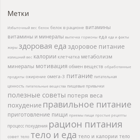
Метки
витамины
белок в рационе
Избыточный вес
белок
витамины и минералы
еда
выпечка
гормоны
еда и факты
здоровая еда
здоровое питание
жиры
калории
метаболизм
клетчатка
излишний вес
мотивация
минералы
обмен веществ
обработанные
питание
омега-3
ожирение
питательная
продукты
ценность
пищевые привычки
питательные вещества
полезные советы
потеря веса
правильное питание
похудение
приготовление пищи
приемы пищи
простые рецепты
рацион питания
процесс похудения
тело и еда
тело и калории
тело
совет
тело