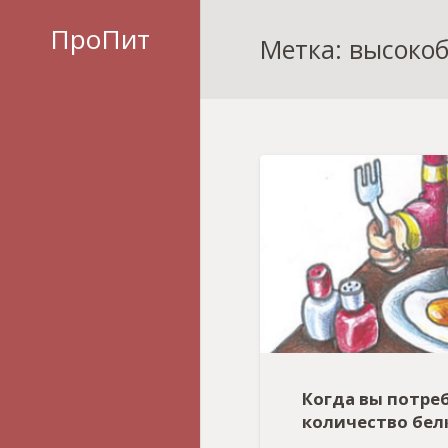
ПроПит
Метка: высоко
Когда вы потре
количество бел