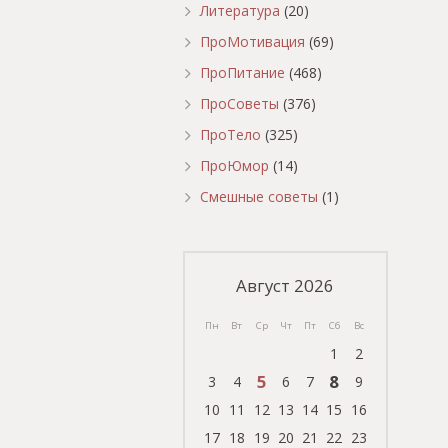
Литература
(20)
ПроМотивация
(69)
ПроПитание
(468)
ПроСоветы
(376)
ПроТело
(325)
ПроЮмор
(14)
Смешные советы
(1)
Август 2026
Пн
Вт
Ср
Чт
Пт
Сб
Вс
1
2
5
8
3
4
6
7
9
10
11
12
13
14
15
16
17
18
19
20
21
22
23