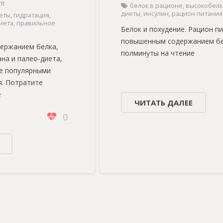
nt
белок в рационе
,
высокобел
диеты
,
инсулин
,
рацион питания
еты
,
гидратация
,
иета
,
правильное
Белок и похудение. Рацион пи
повышенным содержанием бе
держанием белка,
полминуты на чтение
ана и палео-диета,
ее популярными
я. Потратите
е
ЧИТАТЬ ДАЛЕЕ
0