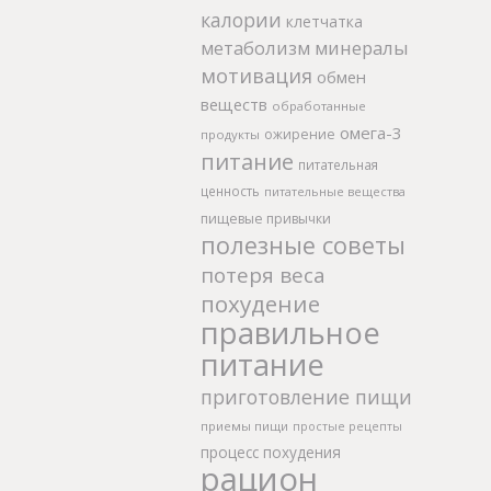
калории
клетчатка
метаболизм
минералы
мотивация
обмен
веществ
обработанные
омега-3
ожирение
продукты
питание
питательная
ценность
питательные вещества
пищевые привычки
полезные советы
потеря веса
похудение
правильное
питание
приготовление пищи
приемы пищи
простые рецепты
процесс похудения
рацион