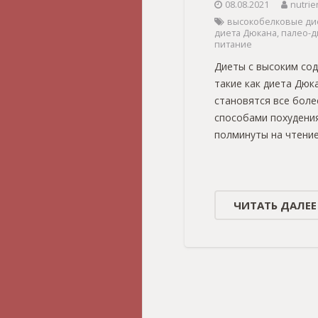
08.08.2021
nutrie
высокобелковые ди
диета Дюкана
,
палео-д
питание
Диеты с высоким со
такие как диета Дюк
становятся все бол
способами похудени
полминуты на чтени
ЧИТАТЬ ДАЛЕЕ