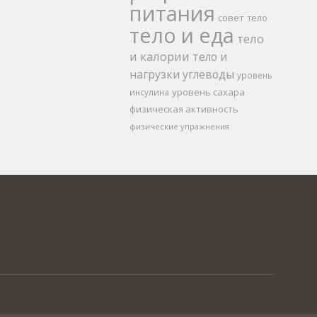
питания
совет
тело
тело и еда
тело
и калории
тело и
нагрузки
углеводы
уровень
уровень сахара
инсулина
физическая активность
физические упражнения