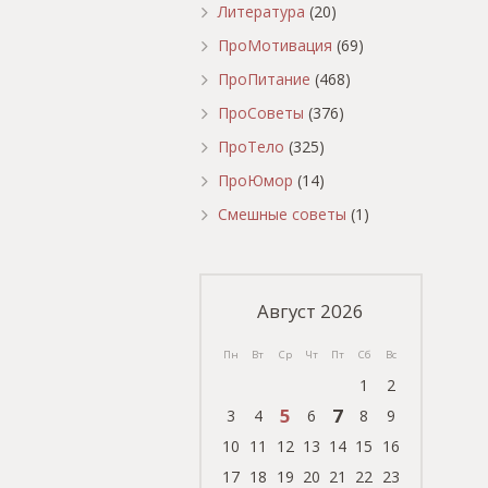
Литература
(20)
ПроМотивация
(69)
ПроПитание
(468)
ПроСоветы
(376)
ПроТело
(325)
ПроЮмор
(14)
Смешные советы
(1)
Август 2026
Пн
Вт
Ср
Чт
Пт
Сб
Вс
1
2
5
7
3
4
6
8
9
10
11
12
13
14
15
16
17
18
19
20
21
22
23