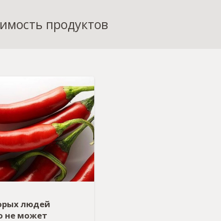
симость продуктов
орых людей
о не может