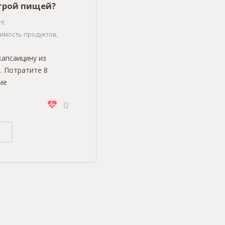
строй пищей?
nt
имость продуктов
,
капсаицину из
. Потратите 8
ие
0