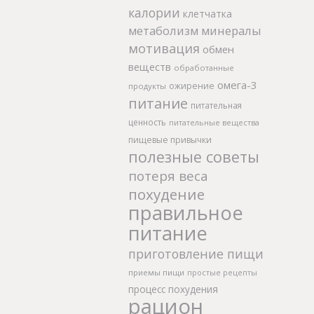
калории
клетчатка
метаболизм
минералы
мотивация
обмен
веществ
обработанные
омега-3
ожирение
продукты
питание
питательная
ценность
питательные вещества
пищевые привычки
полезные советы
потеря веса
похудение
правильное
питание
приготовление пищи
приемы пищи
простые рецепты
процесс похудения
рацион