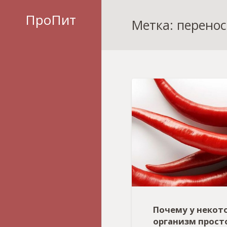
ПроПит
Метка: перено
Почему у некот
организм прост