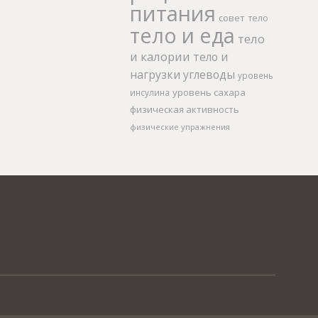
питания
совет
тело
тело и еда
тело
и калории
тело и
нагрузки
углеводы
уровень
уровень сахара
инсулина
физическая активность
физические упражнения