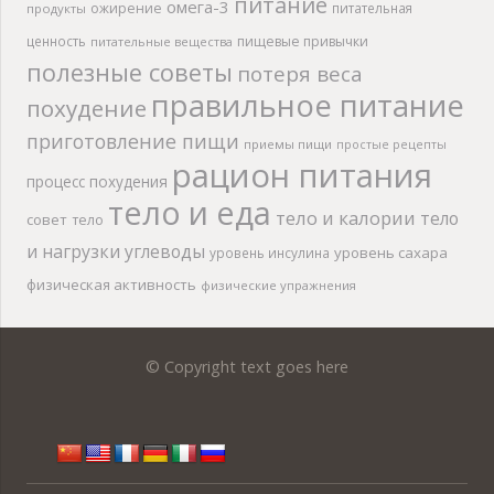
питание
омега-3
ожирение
питательная
продукты
ценность
пищевые привычки
питательные вещества
полезные советы
потеря веса
правильное питание
похудение
приготовление пищи
приемы пищи
простые рецепты
рацион питания
процесс похудения
тело и еда
тело и калории
тело
совет
тело
и нагрузки
углеводы
уровень сахара
уровень инсулина
физическая активность
физические упражнения
© Copyright text goes here