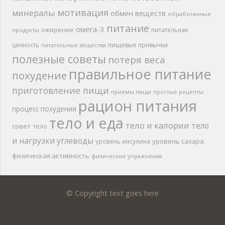
мотивация
минералы
обмен веществ
обработанные
питание
омега-3
ожирение
питательная
продукты
ценность
пищевые привычки
питательные вещества
полезные советы
потеря веса
правильное питание
похудение
приготовление пищи
приемы пищи
простые рецепты
рацион питания
процесс похудения
тело и еда
тело и калории
тело
совет
тело
и нагрузки
углеводы
уровень сахара
уровень инсулина
физическая активность
физические упражнения
© Copyright text goes here