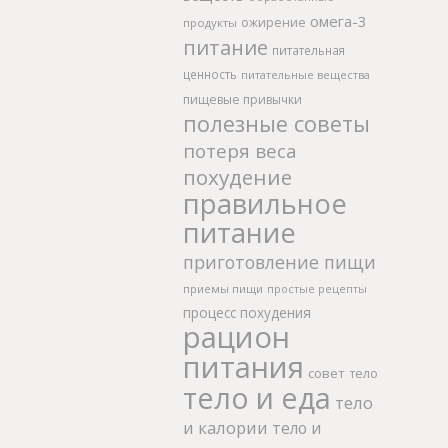
омега-3
ожирение
продукты
питание
питательная
ценность
питательные вещества
пищевые привычки
полезные советы
потеря веса
похудение
правильное
питание
приготовление пищи
приемы пищи
простые рецепты
процесс похудения
рацион
питания
совет
тело
тело и еда
тело
и калории
тело и