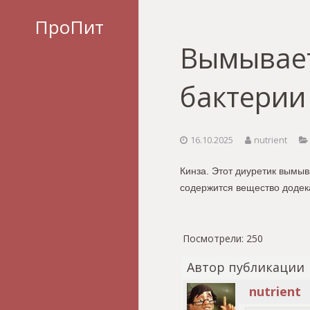
ПроПит
Вымывает
бактерии
16.10.2025
nutrient
Кинза. Этот диуретик вымы
содержится вещество додек
Посмотрели:
250
Автор публикации
nutrient