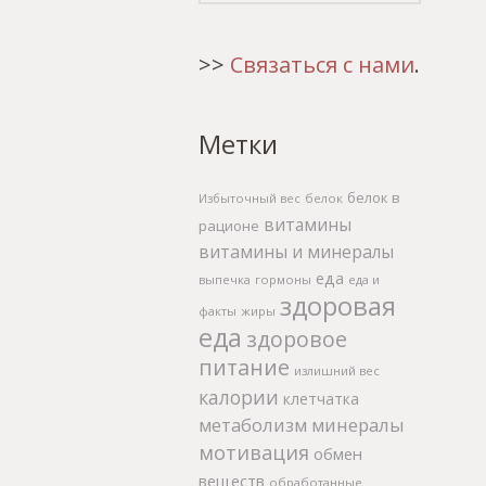
>>
Связаться с нами
.
Метки
белок в
Избыточный вес
белок
витамины
рационе
витамины и минералы
еда
выпечка
гормоны
еда и
здоровая
факты
жиры
еда
здоровое
питание
излишний вес
калории
клетчатка
метаболизм
минералы
мотивация
обмен
веществ
обработанные