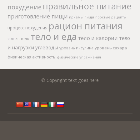
правильное питание
похудение
приготовление пищи
приемы пищи
простые рецепты
рацион питания
процесс похудения
тело и еда
тело и калории
тело
совет
тело
и нагрузки
углеводы
уровень сахара
уровень инсулина
физическая активность
физические упражнения
© Copyright text goes here