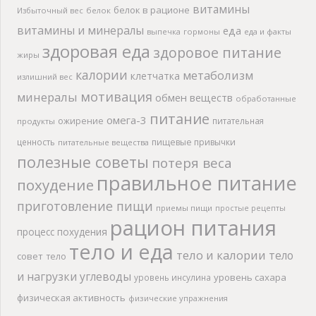
витамины
белок в рационе
Избыточный вес
белок
витамины и минералы
еда
выпечка
гормоны
еда и факты
здоровая еда
здоровое питание
жиры
калории
метаболизм
клетчатка
излишний вес
мотивация
минералы
обмен веществ
обработанные
питание
омега-3
ожирение
питательная
продукты
ценность
пищевые привычки
питательные вещества
полезные советы
потеря веса
правильное питание
похудение
приготовление пищи
приемы пищи
простые рецепты
рацион питания
процесс похудения
тело и еда
тело и калории
тело
совет
тело
и нагрузки
углеводы
уровень сахара
уровень инсулина
физическая активность
физические упражнения