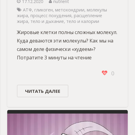
17.12.2020
nutrient
АТФ
,
гликоген
,
метохондрии
,
молекулы
жира
,
процесс похудения
,
расщепление
жира
,
тело и дыхание
,
тело и калории
Жировые клетки полны сложных молекул.
Куда деваются эти молекулы? Как мы на
самом деле физически «худеем»?
Потратите 3 минуты на чтение
0
ЧИТАТЬ ДАЛЕЕ