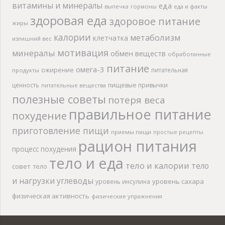
витамины и минералы
еда
выпечка
гормоны
еда и факты
здоровая еда
здоровое питание
жиры
калории
метаболизм
клетчатка
излишний вес
мотивация
минералы
обмен веществ
обработанные
питание
омега-3
ожирение
питательная
продукты
ценность
пищевые привычки
питательные вещества
полезные советы
потеря веса
правильное питание
похудение
приготовление пищи
приемы пищи
простые рецепты
рацион питания
процесс похудения
тело и еда
тело и калории
тело
совет
тело
и нагрузки
углеводы
уровень сахара
уровень инсулина
физическая активность
физические упражнения