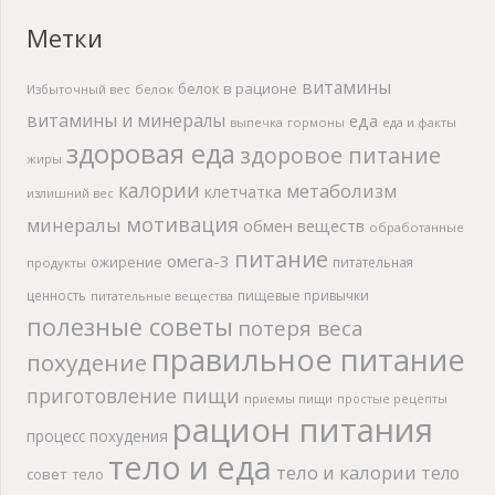
Метки
витамины
белок в рационе
Избыточный вес
белок
витамины и минералы
еда
выпечка
гормоны
еда и факты
здоровая еда
здоровое питание
жиры
калории
метаболизм
клетчатка
излишний вес
мотивация
минералы
обмен веществ
обработанные
питание
омега-3
ожирение
питательная
продукты
ценность
пищевые привычки
питательные вещества
полезные советы
потеря веса
правильное питание
похудение
приготовление пищи
приемы пищи
простые рецепты
рацион питания
процесс похудения
тело и еда
тело и калории
тело
совет
тело