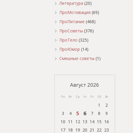
Литература
(20)
ПроМотивация
(69)
ПроПитание
(468)
ПроСоветы
(376)
ПроТело
(325)
ПроЮмор
(14)
Смешные советы
(1)
Август 2026
Пн
Вт
Ср
Чт
Пт
Сб
Вс
1
2
5
6
3
4
7
8
9
10
11
12
13
14
15
16
17
18
19
20
21
22
23