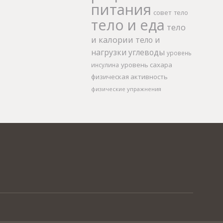
питания
совет
тело
тело и еда
тело
и калории
тело и
нагрузки
углеводы
уровень
уровень сахара
инсулина
физическая активность
физические упражнения