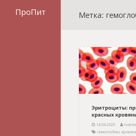
ПроПит
Метка: гемогл
Эритроциты: п
красных кровян
14.04.2020
nutrie
гемоглобин
,
кровян