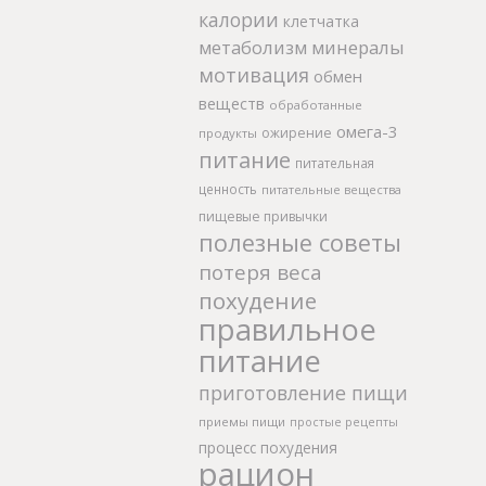
калории
клетчатка
метаболизм
минералы
мотивация
обмен
веществ
обработанные
омега-3
ожирение
продукты
питание
питательная
ценность
питательные вещества
пищевые привычки
полезные советы
потеря веса
похудение
правильное
питание
приготовление пищи
приемы пищи
простые рецепты
процесс похудения
рацион