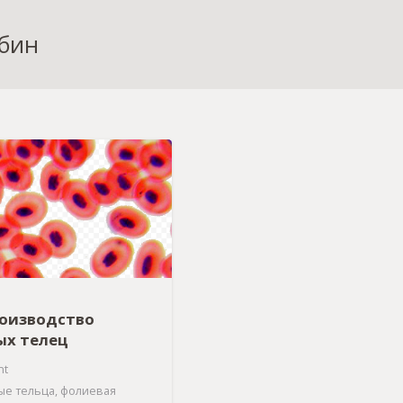
обин
роизводство
ых телец
nt
ые тельца
,
фолиевая