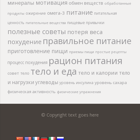
мотивация
минералы
обмен веществ
обработанные
питание
омега-3
ожирение
питательная
продукты
ценность
пищевые привычки
питательные вещества
полезные советы
потеря веса
правильное питание
похудение
приготовление пищи
приемы пищи
простые рецепты
рацион питания
процесс похудения
тело и еда
тело и калории
тело
совет
тело
и нагрузки
углеводы
уровень сахара
уровень инсулина
физическая активность
физические упражнения
© Copyright text goes here