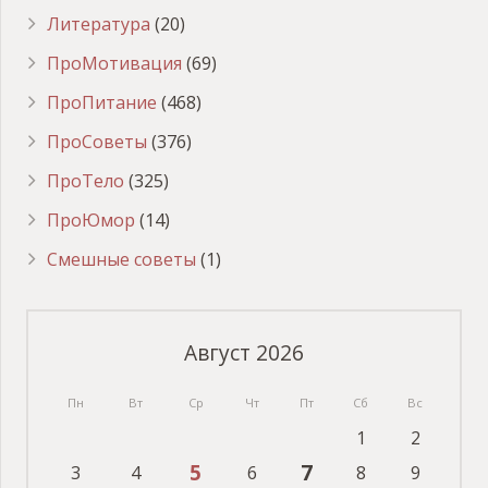
Литература
(20)
ПроМотивация
(69)
ПроПитание
(468)
ПроСоветы
(376)
ПроТело
(325)
ПроЮмор
(14)
Смешные советы
(1)
Август 2026
Пн
Вт
Ср
Чт
Пт
Сб
Вс
1
2
5
7
3
4
6
8
9