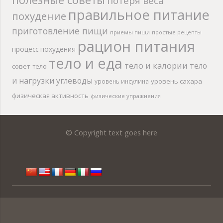
потеря веса
правильное питание
похудение
приготовление пищи
приемы пищи
простые рецепты
рацион питания
процесс похудения
тело и еда
тело и калории
тело
совет
тело
и нагрузки
углеводы
уровень сахара
уровень инсулина
физическая активность
физические упражнения
© Copyright text goes here