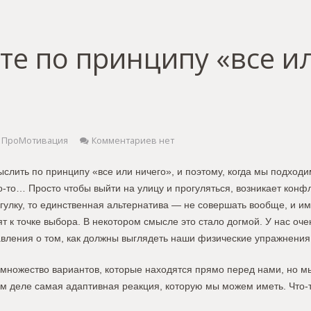
те по принципу «все и
ПроМотивация
Комментариев нет
слить по принципу «все или ничего», и поэтому, когда мы подходим
о-то… Просто чтобы выйти на улицу и прогуляться, возникает конфл
улку, то единственная альтернатива — не совершать вообще, и им
 к точке выбора. В некотором смысле это стало догмой. У нас оче
вления о том, как должны выглядеть наши физические упражнения
 множество вариантов, которые находятся прямо перед нами, но м
ом деле самая адаптивная реакция, которую мы можем иметь. Что-