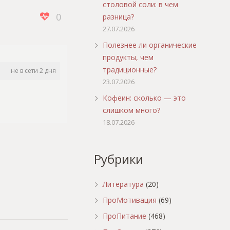
столовой соли: в чем
0
разница?
27.07.2026
Полезнее ли органические
продукты, чем
традиционные?
не в сети 2 дня
23.07.2026
Кофеин: сколько — это
слишком много?
18.07.2026
Рубрики
Литература
(20)
ПроМотивация
(69)
ПроПитание
(468)