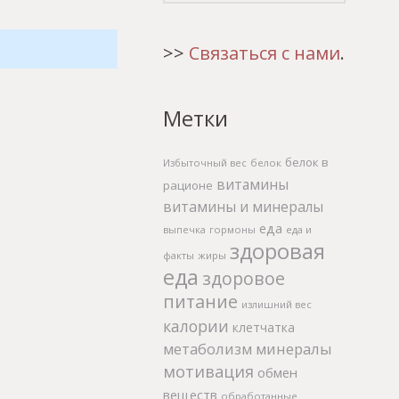
>>
Связаться с нами
.
Метки
белок в
Избыточный вес
белок
витамины
рационе
витамины и минералы
еда
выпечка
гормоны
еда и
здоровая
факты
жиры
еда
здоровое
питание
излишний вес
калории
клетчатка
метаболизм
минералы
мотивация
обмен
веществ
обработанные