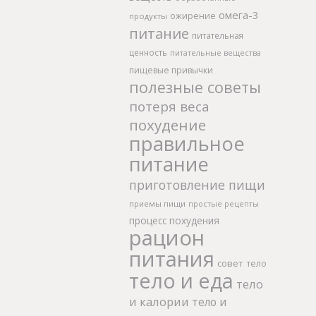
омега-3
ожирение
продукты
питание
питательная
ценность
питательные вещества
пищевые привычки
полезные советы
потеря веса
похудение
правильное
питание
приготовление пищи
приемы пищи
простые рецепты
процесс похудения
рацион
питания
совет
тело
тело и еда
тело
и калории
тело и