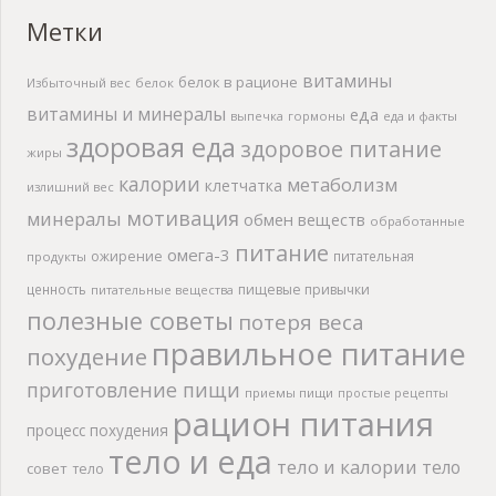
Метки
витамины
белок в рационе
Избыточный вес
белок
витамины и минералы
еда
выпечка
гормоны
еда и факты
здоровая еда
здоровое питание
жиры
калории
метаболизм
клетчатка
излишний вес
мотивация
минералы
обмен веществ
обработанные
питание
омега-3
ожирение
питательная
продукты
ценность
пищевые привычки
питательные вещества
полезные советы
потеря веса
правильное питание
похудение
приготовление пищи
приемы пищи
простые рецепты
рацион питания
процесс похудения
тело и еда
тело и калории
тело
совет
тело