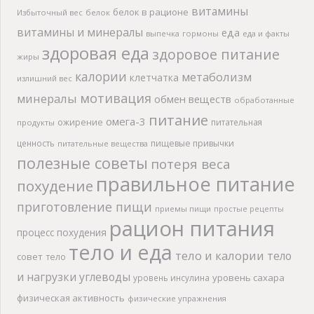
витамины
белок в рационе
Избыточный вес
белок
витамины и минералы
еда
выпечка
гормоны
еда и факты
здоровая еда
здоровое питание
жиры
калории
метаболизм
клетчатка
излишний вес
мотивация
минералы
обмен веществ
обработанные
питание
омега-3
ожирение
питательная
продукты
ценность
пищевые привычки
питательные вещества
полезные советы
потеря веса
правильное питание
похудение
приготовление пищи
приемы пищи
простые рецепты
рацион питания
процесс похудения
тело и еда
тело и калории
тело
совет
тело
и нагрузки
углеводы
уровень сахара
уровень инсулина
физическая активность
физические упражнения