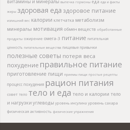
витамины и минералы
еда
выпечка
гормоны
еда и факты
здоровая еда
здоровое питание
жиры
калории
метаболизм
клетчатка
излишний вес
мотивация
минералы
обмен веществ
обработанные
питание
омега-3
ожирение
питательная
продукты
ценность
пищевые привычки
питательные вещества
полезные советы
потеря веса
правильное питание
похудение
приготовление пищи
приемы пищи
простые рецепты
рацион питания
процесс похудения
тело и еда
тело и калории
тело
совет
тело
и нагрузки
углеводы
уровень сахара
уровень инсулина
физическая активность
физические упражнения