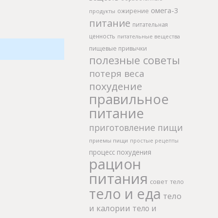
омега-3
ожирение
продукты
питание
питательная
ценность
питательные вещества
пищевые привычки
полезные советы
потеря веса
похудение
правильное
питание
приготовление пищи
приемы пищи
простые рецепты
процесс похудения
рацион
питания
совет
тело
тело и еда
тело
и калории
тело и