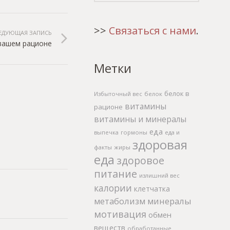
>>
Связаться с нами
.
ЕДУЮЩАЯ ЗАПИСЬ
вашем рационе
Метки
белок в
Избыточный вес
белок
витамины
рационе
витамины и минералы
еда
выпечка
гормоны
еда и
здоровая
факты
жиры
еда
здоровое
питание
излишний вес
калории
клетчатка
метаболизм
минералы
мотивация
обмен
веществ
обработанные