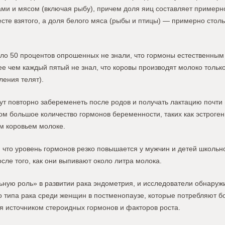
ми и мясом (включая рыбу), причем доля яиц составляет примерно
есте взятого, а доля белого мяса (рыбы и птицы) — примерно столь
оло 50 процентов опрошенных не знали, что гормоны естественным
ее чем каждый пятый не знал, что коровы производят молоко тольк
ления телят).
ут повторно забеременеть после родов и получать лактацию почти
м большое количество гормонов беременности, таких как эстроген
м коровьем молоке.
что уровень гормонов резко повышается у мужчин и детей школьно
осле того, как они выпивают около литра молока.
ьную роль» в развитии рака эндометрия, и исследователи обнаруж
го типа рака среди женщин в постменопаузе, которые потребляют 
я источником стероидных гормонов и факторов роста.