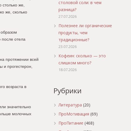
столовой соли: в чем
 столько же,
разница?
ко же, сколько
27.07.2026
Полезнее ли органические
продукты, чем
 образом
традиционные?
о после отела
23.07.2026
Кофеин: сколько — это
 на протяжении всей
слишком много?
ы и прогестерон,
18.07.2026
го возраста в
Рубрики
Литература
(20)
или значительно
ПроМотивация
(69)
больше молочных
ПроПитание
(468)