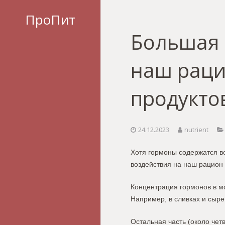
ПроПит
Большая 
наш раци
продукто
24.12.2023
nutrient
Хотя гормоны содержатся во
воздействия на наш рацион 
Концентрация гормонов в м
Например, в сливках и сыре
Остальная часть (около чет