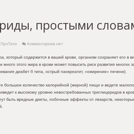
риды, простыми слова
ПроТело
Комментариев нет
а, который содержится в вашей крови, организм сохраняет его в в
 много этого жира в крови может повысить риск развития многих 
евания диабет II типа, острый панкреатит, «ожирение» печени).
те большое количество калорийной (жирной) пищи и ведете малоп
риведет к высокому уровню невостребованных триглицеридов в кро
гут быть вредные диеты, побочные эффекты от лекарств, некоторы
й.