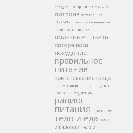
омега-3
ожирение
продукты
питание
питательная
ценность
питательные вещества
пищевые привычки
полезные советы
потеря веса
похудение
правильное
питание
приготовление пищи
приемы пищи
простые рецепты
процесс похудения
рацион
питания
совет
тело
тело и еда
тело
и калории
тело и