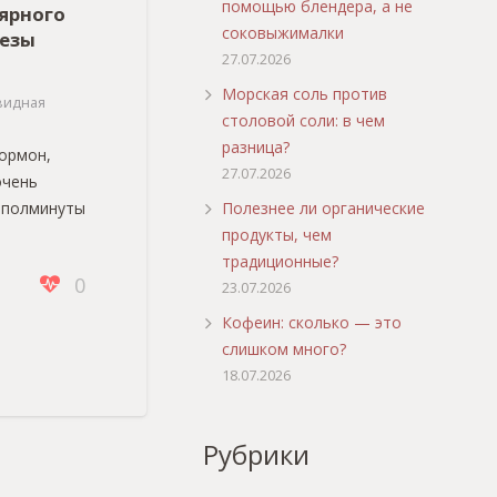
помощью блендера, а не
ярного
соковыжималки
езы
27.07.2026
Морская соль против
видная
столовой соли: в чем
разница?
ормон,
27.07.2026
очень
Полезнее ли органические
 полминуты
продукты, чем
традиционные?
0
23.07.2026
Кофеин: сколько — это
слишком много?
18.07.2026
Рубрики