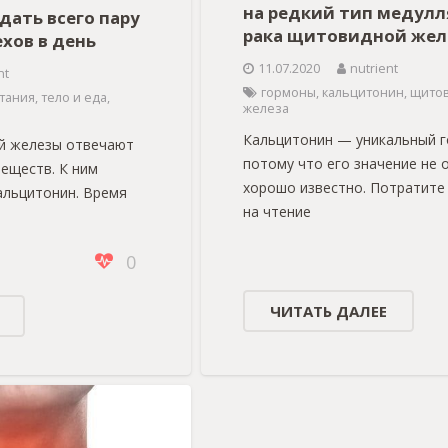
на редкий тип медулл
дать всего пару
рака щитовидной жел
хов в день
11.07.2020
nutrient
nt
гормоны
,
кальцитонин
,
щито
тания
,
тело и еда
,
железа
Кальцитонин — уникальный г
й железы отвечают
потому что его значение не 
веществ. К ним
хорошо известно. Потратите
кальцитонин. Время
на чтение
0
ЧИТАТЬ ДАЛЕЕ