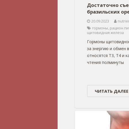
Достаточно съе
бразильских оре
20.09.2023
nutrie
гормоны
,
рацион пи
щитовидная железа
Гормоны щитовидно
за энергию и обмен 
относятся Т3, Т4 и 
чтения полминуты
ЧИТАТЬ ДАЛЕЕ