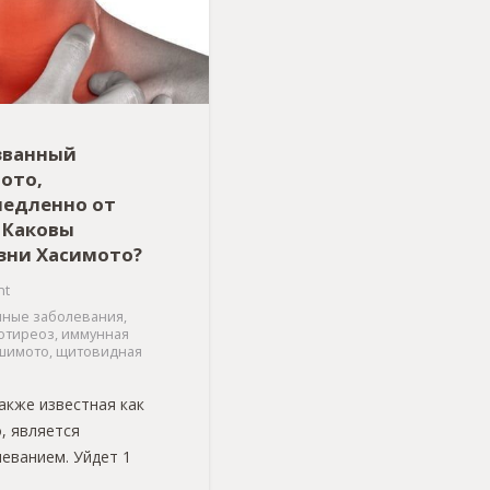
званный
ото,
медленно от
 Каковы
зни Хасимото?
nt
нные заболевания
,
отиреоз
,
иммунная
шимото
,
щитовидная
акже известная как
, является
еванием. Уйдет 1