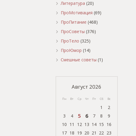
Литература
(20)
ПроМотивация
(69)
ПроПитание
(468)
ПроСоветы
(376)
ПроТело
(325)
ПроЮмор
(14)
Смешные советы
(1)
Август 2026
Пн
Вт
Ср
Чт
Пт
Сб
Вс
1
2
5
6
3
4
7
8
9
10
11
12
13
14
15
16
17
18
19
20
21
22
23