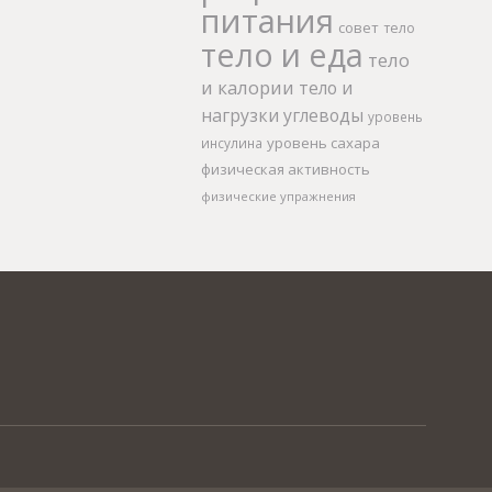
питания
совет
тело
тело и еда
тело
и калории
тело и
нагрузки
углеводы
уровень
уровень сахара
инсулина
физическая активность
физические упражнения