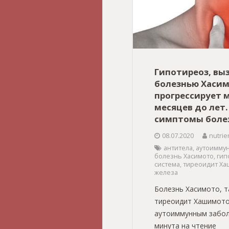
Гипотиреоз, вы
болезнью Хасим
прогрессирует 
месяцев до лет.
симптомы боле
08.07.2020
nutrie
антитела
,
аутоимму
болезнь Хасимото
,
гип
система
,
тиреоидит Ха
железа
Болезнь Хасимото, т
тиреоидит Хашимото
аутоиммунным забол
минута на чтение