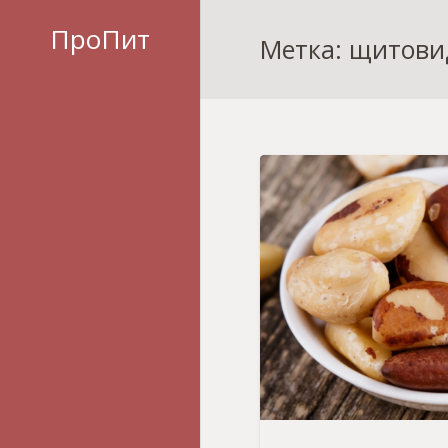
ПроПит
Метка: щитови