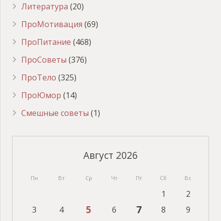
Литература
(20)
ПроМотивация
(69)
ПроПитание
(468)
ПроСоветы
(376)
ПроТело
(325)
ПроЮмор
(14)
Смешные советы
(1)
Август 2026
Пн
Вт
Ср
Чт
Пт
Сб
Вс
1
2
5
7
3
4
6
8
9