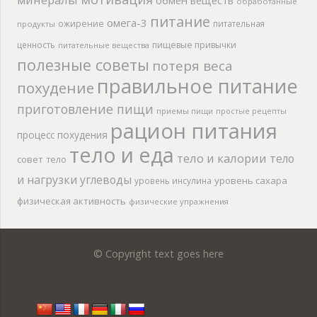
обмен веществ
обработанные
питание
омега-3
ожирение
питательная
продукты
ценность
пищевые привычки
питательные вещества
полезные советы
потеря веса
правильное питание
похудение
приготовление пищи
приемы пищи
простые рецепты
рацион питания
процесс похудения
тело и еда
тело и калории
тело
совет
тело
и нагрузки
углеводы
уровень сахара
уровень инсулина
физическая активность
физические упражнения
© Copyright text goes here