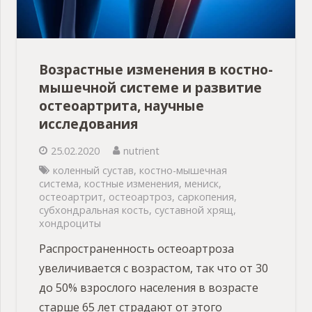
Возрастные изменения в костно-
мышечной системе и развитие
остеоартрита, научные
исследования
25.02.2020
nutrient
коленный сустав
,
костно-мышечная
система
,
костные изменения
,
мениск
,
остеоартрит
,
остеоартроз
,
саркопения
,
субхондральная кость
,
суставной хрящ
,
хондроциты
Распространенность остеоартроза
увеличивается с возрастом, так что от 30
до 50% взрослого населения в возрасте
старше 65 лет страдают от этого