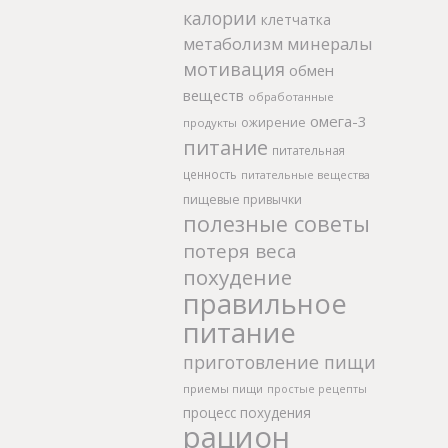
калории
клетчатка
метаболизм
минералы
мотивация
обмен
веществ
обработанные
омега-3
ожирение
продукты
питание
питательная
ценность
питательные вещества
пищевые привычки
полезные советы
потеря веса
похудение
правильное
питание
приготовление пищи
приемы пищи
простые рецепты
процесс похудения
рацион