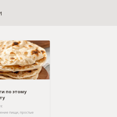
и
ти по этому
ту
nt
ление пищи
,
простые