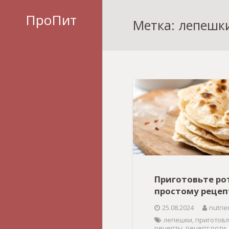
ПроПит
Метка: лепешк
Приготовьте ро
простому рецеп
25.08.2024
nutrie
лепешки
,
приготов
рецепты
,
рецепт роти