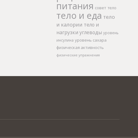
питания
совет
тело
тело и еда
тело
и калории
тело и
нагрузки
углеводы
уровень
уровень сахара
инсулина
физическая активность
физические упражнения