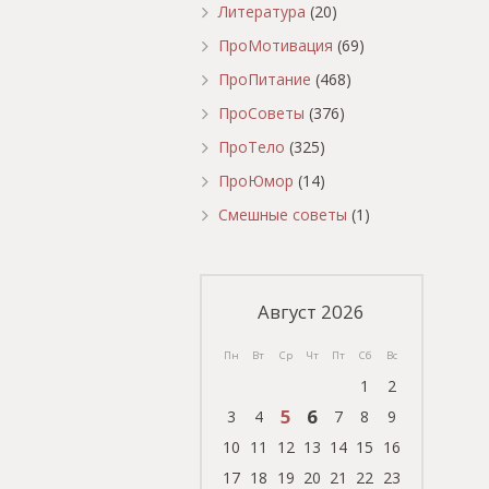
Литература
(20)
ПроМотивация
(69)
ПроПитание
(468)
ПроСоветы
(376)
ПроТело
(325)
ПроЮмор
(14)
Смешные советы
(1)
Август 2026
Пн
Вт
Ср
Чт
Пт
Сб
Вс
1
2
5
6
3
4
7
8
9
10
11
12
13
14
15
16
17
18
19
20
21
22
23