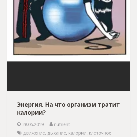
Энергия. На что организм тратит
калории?
28.05.2019
nutrient
движение
,
дыхание
,
калории
,
клеточное