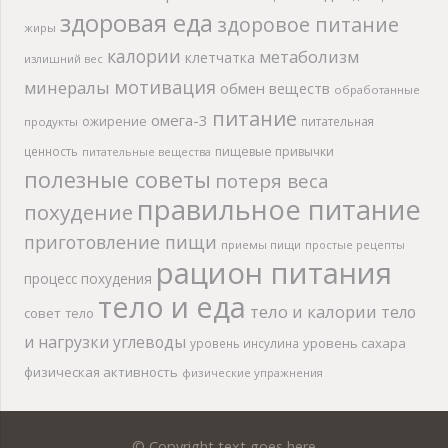
здоровая еда
здоровое питание
жиры
калории
метаболизм
клетчатка
излишний вес
мотивация
минералы
обмен веществ
обработанные
питание
омега-3
ожирение
питательная
продукты
ценность
пищевые привычки
питательные вещества
полезные советы
потеря веса
правильное питание
похудение
приготовление пищи
приемы пищи
простые рецепты
рацион питания
процесс похудения
тело и еда
тело и калории
тело
совет
тело
и нагрузки
углеводы
уровень сахара
уровень инсулина
физическая активность
физические упражнения
© Copyright text goes here