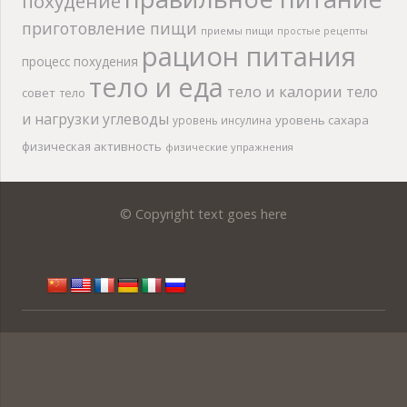
похудение
приготовление пищи
приемы пищи
простые рецепты
рацион питания
процесс похудения
тело и еда
тело и калории
тело
совет
тело
и нагрузки
углеводы
уровень сахара
уровень инсулина
физическая активность
физические упражнения
© Copyright text goes here