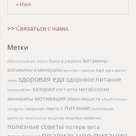
« Июл
>>
Связаться с нами
.
Метки
витамины
белок в рационе
Избыточный вес
белок
витамины и минералы
еда
выпечка
гормоны
еда и факты
здоровая еда
здоровое питание
жиры
калории
метаболизм
клетчатка
излишний вес
мотивация
минералы
обмен веществ
обработанные
питание
омега-3
ожирение
питательная
продукты
ценность
пищевые привычки
питательные вещества
полезные советы
потеря веса
правильное питание