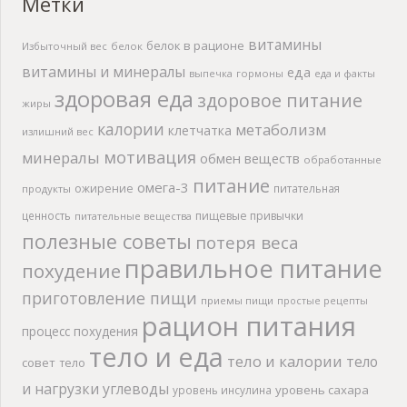
Метки
витамины
белок в рационе
Избыточный вес
белок
витамины и минералы
еда
выпечка
гормоны
еда и факты
здоровая еда
здоровое питание
жиры
калории
метаболизм
клетчатка
излишний вес
мотивация
минералы
обмен веществ
обработанные
питание
омега-3
ожирение
питательная
продукты
ценность
пищевые привычки
питательные вещества
полезные советы
потеря веса
правильное питание
похудение
приготовление пищи
приемы пищи
простые рецепты
рацион питания
процесс похудения
тело и еда
тело и калории
тело
совет
тело
и нагрузки
углеводы
уровень сахара
уровень инсулина