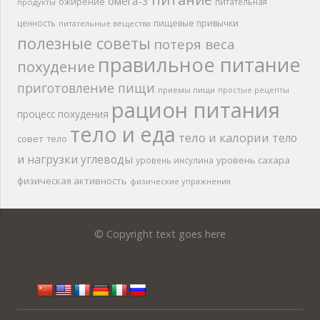
омега-3
ожирение
питательная
продукты
ценность
пищевые привычки
питательные вещества
полезные советы
потеря веса
правильное питание
похудение
приготовление пищи
приемы пищи
простые рецепты
рацион питания
процесс похудения
тело и еда
тело и калории
тело
совет
тело
и нагрузки
углеводы
уровень сахара
уровень инсулина
физическая активность
физические упражнения
© Copyright text goes here