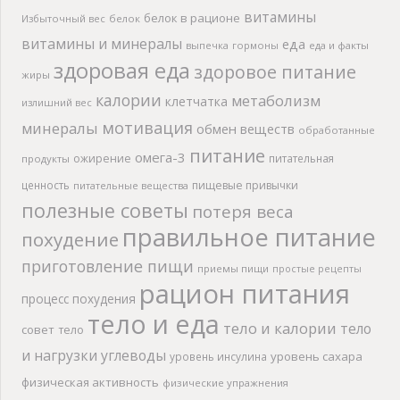
витамины
белок в рационе
Избыточный вес
белок
витамины и минералы
еда
выпечка
гормоны
еда и факты
здоровая еда
здоровое питание
жиры
калории
метаболизм
клетчатка
излишний вес
мотивация
минералы
обмен веществ
обработанные
питание
омега-3
ожирение
питательная
продукты
ценность
пищевые привычки
питательные вещества
полезные советы
потеря веса
правильное питание
похудение
приготовление пищи
приемы пищи
простые рецепты
рацион питания
процесс похудения
тело и еда
тело и калории
тело
совет
тело
и нагрузки
углеводы
уровень сахара
уровень инсулина
физическая активность
физические упражнения