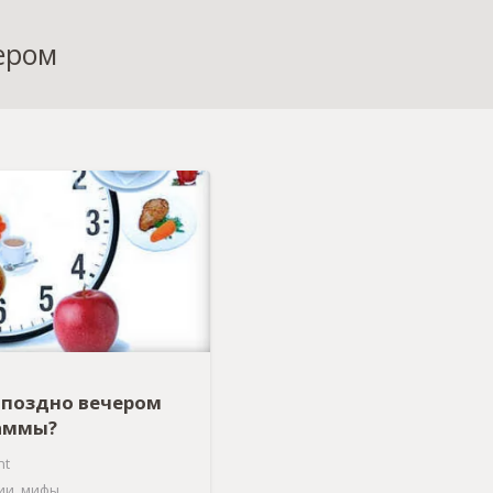
ером
 поздно вечером
аммы?
nt
ии
,
мифы