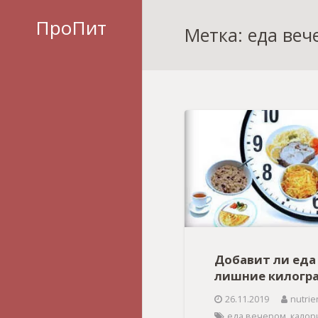
ПроПит
Метка: еда веч
Добавит ли еда
лишние килогр
26.11.2019
nutrie
еда вечером
,
калор