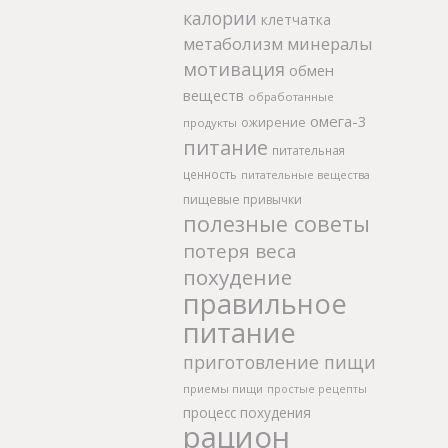
калории
клетчатка
метаболизм
минералы
мотивация
обмен
веществ
обработанные
омега-3
ожирение
продукты
питание
питательная
ценность
питательные вещества
пищевые привычки
полезные советы
потеря веса
похудение
правильное
питание
приготовление пищи
приемы пищи
простые рецепты
процесс похудения
рацион