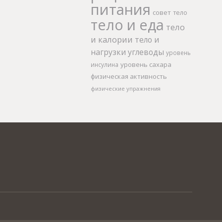
питания
совет
тело
тело и еда
тело
и калории
тело и
нагрузки
углеводы
уровень
уровень сахара
инсулина
физическая активность
физические упражнения