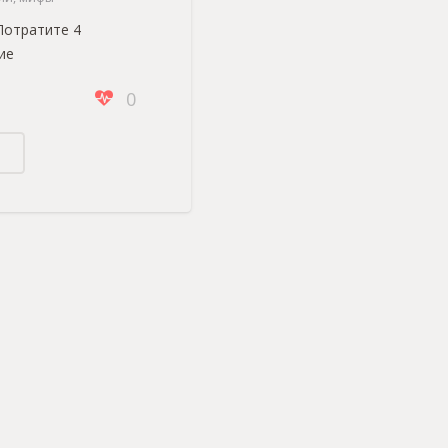
Потратите 4
ие
0