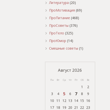
Литература
(20)
ПроМотивация
(69)
ПроПитание
(468)
ПроСоветы
(376)
ПроТело
(325)
ПроЮмор
(14)
Смешные советы
(1)
Август 2026
Пн
Вт
Ср
Чт
Пт
Сб
Вс
1
2
5
7
3
4
6
8
9
10
11
12
13
14
15
16
17
18
19
20
21
22
23