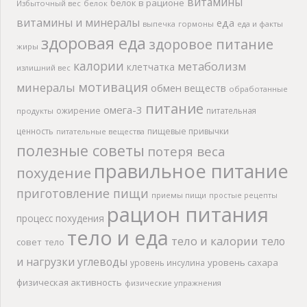
витамины
белок в рационе
Избыточный вес
белок
витамины и минералы
еда
выпечка
гормоны
еда и факты
здоровая еда
здоровое питание
жиры
калории
метаболизм
клетчатка
излишний вес
мотивация
минералы
обмен веществ
обработанные
питание
омега-3
ожирение
питательная
продукты
ценность
пищевые привычки
питательные вещества
полезные советы
потеря веса
правильное питание
похудение
приготовление пищи
приемы пищи
простые рецепты
рацион питания
процесс похудения
тело и еда
тело и калории
тело
совет
тело
и нагрузки
углеводы
уровень сахара
уровень инсулина
физическая активность
физические упражнения