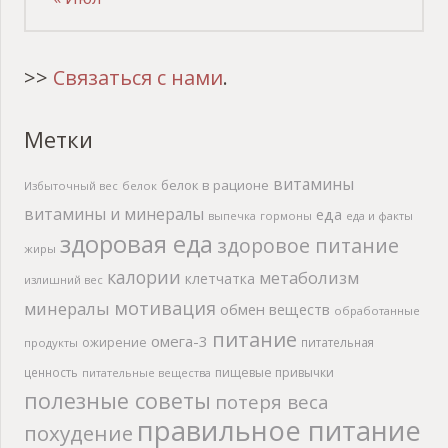
>>
Связаться с нами
.
Метки
витамины
белок в рационе
Избыточный вес
белок
витамины и минералы
еда
выпечка
гормоны
еда и факты
здоровая еда
здоровое питание
жиры
калории
метаболизм
клетчатка
излишний вес
мотивация
минералы
обмен веществ
обработанные
питание
омега-3
ожирение
питательная
продукты
ценность
пищевые привычки
питательные вещества
полезные советы
потеря веса
правильное питание
похудение