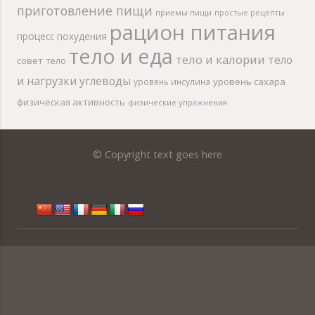
приготовление пищи
приемы пищи
простые рецепты
рацион питания
процесс похудения
тело и еда
тело и калории
тело
совет
тело
и нагрузки
углеводы
уровень сахара
уровень инсулина
физическая активность
физические упражнения
© Copyright text goes here