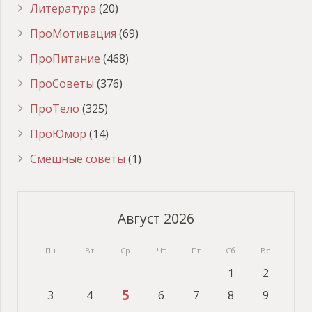
Литература
(20)
ПроМотивация
(69)
ПроПитание
(468)
ПроСоветы
(376)
ПроТело
(325)
ПроЮмор
(14)
Смешные советы
(1)
Август 2026
Пн
Вт
Ср
Чт
Пт
Сб
Вс
1
2
5
3
4
6
7
8
9