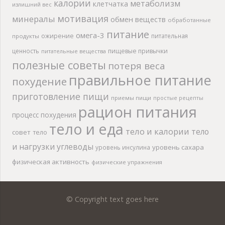
калории
метаболизм
клетчатка
излишний вес
мотивация
минералы
обмен веществ
обработанные
питание
омега-3
ожирение
питательная
продукты
ценность
пищевые привычки
питательные вещества
полезные советы
потеря веса
правильное питание
похудение
приготовление пищи
приемы пищи
простые рецепты
рацион питания
процесс похудения
тело и еда
тело и калории
тело
совет
тело
и нагрузки
углеводы
уровень сахара
уровень инсулина
физическая активность
физические упражнения
© Copyright text goes here