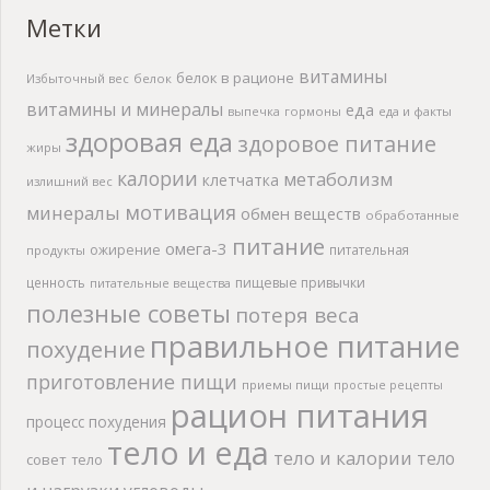
Метки
витамины
белок в рационе
Избыточный вес
белок
витамины и минералы
еда
выпечка
гормоны
еда и факты
здоровая еда
здоровое питание
жиры
калории
метаболизм
клетчатка
излишний вес
мотивация
минералы
обмен веществ
обработанные
питание
омега-3
ожирение
питательная
продукты
ценность
пищевые привычки
питательные вещества
полезные советы
потеря веса
правильное питание
похудение
приготовление пищи
приемы пищи
простые рецепты
рацион питания
процесс похудения
тело и еда
тело и калории
тело
совет
тело