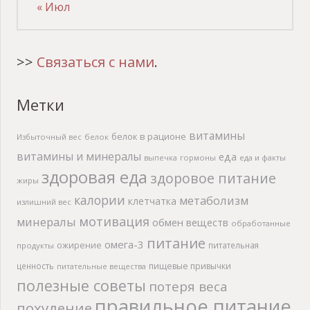
« Июл
>>
Связаться с нами
.
Метки
витамины
белок в рационе
Избыточный вес
белок
витамины и минералы
еда
выпечка
гормоны
еда и факты
здоровая еда
здоровое питание
жиры
калории
метаболизм
клетчатка
излишний вес
мотивация
минералы
обмен веществ
обработанные
питание
омега-3
ожирение
питательная
продукты
ценность
пищевые привычки
питательные вещества
полезные советы
потеря веса
правильное питание
похудение