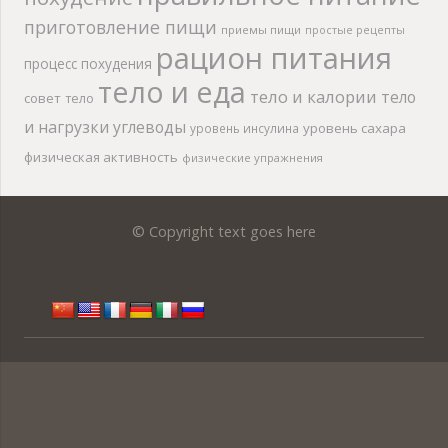
приготовление пищи
приемы пищи
простые рецепты
рацион питания
процесс похудения
тело и еда
тело и калории
тело
совет
тело
и нагрузки
углеводы
уровень сахара
уровень инсулина
физическая активность
физические упражнения
© Copyright text goes here