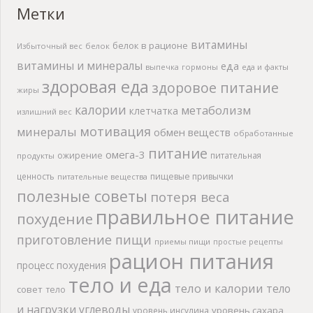
Метки
витамины
белок в рационе
Избыточный вес
белок
витамины и минералы
еда
выпечка
гормоны
еда и факты
здоровая еда
здоровое питание
жиры
калории
метаболизм
клетчатка
излишний вес
мотивация
минералы
обмен веществ
обработанные
питание
омега-3
ожирение
питательная
продукты
ценность
пищевые привычки
питательные вещества
полезные советы
потеря веса
правильное питание
похудение
приготовление пищи
приемы пищи
простые рецепты
рацион питания
процесс похудения
тело и еда
тело и калории
тело
совет
тело
и нагрузки
углеводы
уровень сахара
уровень инсулина